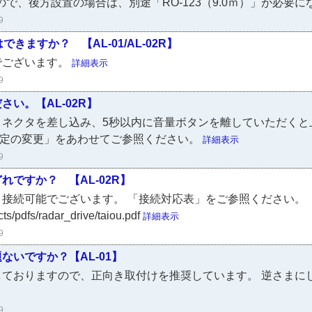
ので、後方設置の場合は、別途「RO-123（9.0ｍ）」が必要
9
きますか？ 【AL-01/AL-02R】
でございます。
詳細表示
9
い。【AL-02R】
コネクタを差し込み、5秒以内に音量ボタンを離していただくと
設定の変更」をあわせてご参照ください。
詳細表示
9
ですか？ 【AL-02R】
接続可能でございます。 「接続対応表」をご参照ください。
cts/pdfs/radar_drive/taiou.pdf
詳細表示
9
いですか？【AL-01】
しておりますので、正向き取付けを推奨しています。 逆さまに
9