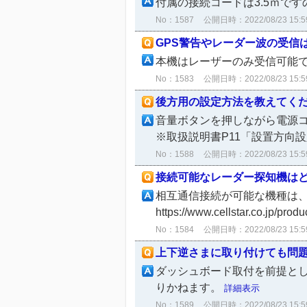
付属の接続コードは3.5ｍです
No：1587
公開日時：2022/08/23 15:5
GPS警告やレーダー波の受信はで
本機はレーザーのみ受信可能
No：1583
公開日時：2022/08/23 15:5
後方用の設定方法を教えてくださ
音量ボタンを押しながら電源
※取扱説明書P11「設置方向
No：1588
公開日時：2022/08/23 15:5
接続可能なレーダー探知機はどれ
相互通信接続が可能な機種は、
https://www.cellstar.co.jp/produ
No：1584
公開日時：2022/08/23 15:5
上下逆さまに取り付けても問題な
ダッシュボード取付を前提と
りかねます。
詳細表示
No：1589
公開日時：2022/08/23 15:5