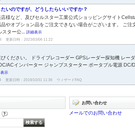
したいのですが、どうしたらいいですか？
様など、及びセルスター工業公式ショッピングサイトCellstarD
属品やオプション品をご注文できない場合がございます。 ご注
スター公...
詳細表示
8
更新日時：2023/03/06 11:22
ください。 ドライブレコーダー GPSレーダー探知機 レーダ
DC/ACインバーター ジャンプスターター ポータブル電源 DC/
細表示
4
更新日時：2019/10/31 11:36
ウィザードFAQ
お問い合わせ
メールでのお問い合わせ
す